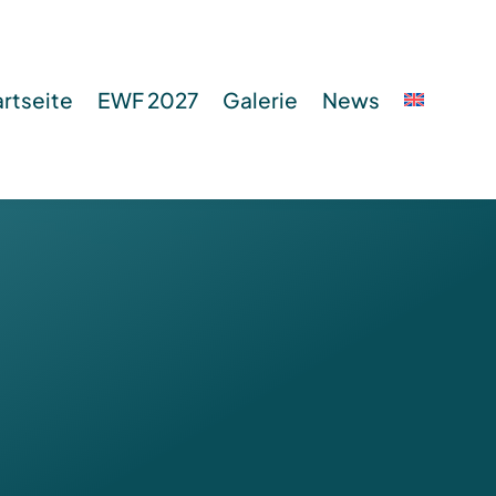
artseite
EWF 2027
Galerie
News