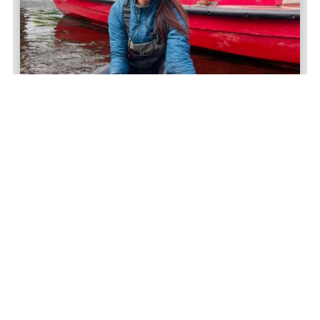
Lucinda Ewin
Großbritannien
Mehr